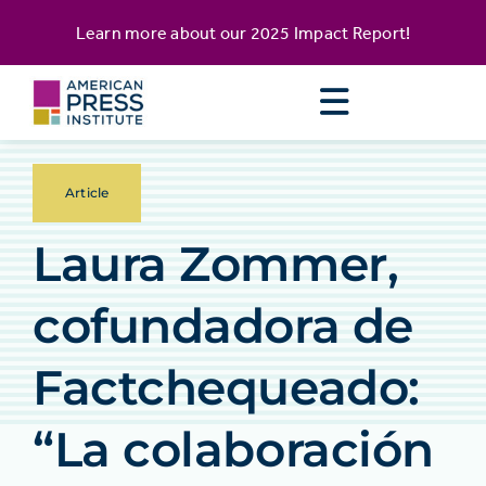
Skip
content
Learn more about our
2025 Impact Report
!
to
content
Article
Laura Zommer,
cofundadora de
Factchequeado:
“La colaboración